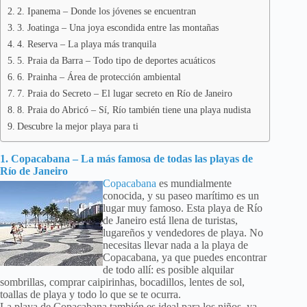
2. Ipanema – Donde los jóvenes se encuentran
3. Joatinga – Una joya escondida entre las montañas
4. Reserva – La playa más tranquila
5. Praia da Barra – Todo tipo de deportes acuáticos
6. Prainha – Área de protección ambiental
7. Praia do Secreto – El lugar secreto en Río de Janeiro
8. Praia do Abricó – Sí, Río también tiene una playa nudista
Descubre la mejor playa para ti
1. Copacabana – La más famosa de todas las playas de
Río de Janeiro
Copacabana
es mundialmente
conocida, y su paseo marítimo es un
lugar muy famoso. Esta playa de Río
de Janeiro está llena de turistas,
lugareños y vendedores de playa. No
necesitas llevar nada a la playa de
Copacabana, ya que puedes encontrar
de todo allí: es posible alquilar
sombrillas, comprar caipirinhas, bocadillos, lentes de sol,
toallas de playa y todo lo que se te ocurra.
La playa de Copacabana también es ideal para los niños, ya