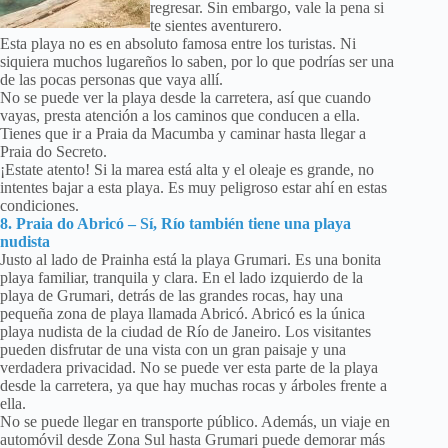
regresar. Sin embargo, vale la pena si
te sientes aventurero.
Esta playa no es en absoluto famosa entre los turistas. Ni
siquiera muchos lugareños lo saben, por lo que podrías ser una
de las pocas personas que vaya allí.
No se puede ver la playa desde la carretera, así que cuando
vayas, presta atención a los caminos que conducen a ella.
Tienes que ir a Praia da Macumba y caminar hasta llegar a
Praia do Secreto.
¡Estate atento! Si la marea está alta y el oleaje es grande, no
intentes bajar a esta playa. Es muy peligroso estar ahí en estas
condiciones.
8. Praia do Abricó – Sí, Río también tiene una playa
nudista
Justo al lado de Prainha está la playa Grumari. Es una bonita
playa familiar, tranquila y clara. En el lado izquierdo de la
playa de Grumari, detrás de las grandes rocas, hay una
pequeña zona de playa llamada Abricó. Abricó es la única
playa nudista de la ciudad de Río de Janeiro. Los visitantes
pueden disfrutar de una vista con un gran paisaje y una
verdadera privacidad. No se puede ver esta parte de la playa
desde la carretera, ya que hay muchas rocas y árboles frente a
ella.
No se puede llegar en transporte público. Además, un viaje en
automóvil desde Zona Sul hasta Grumari puede demorar más