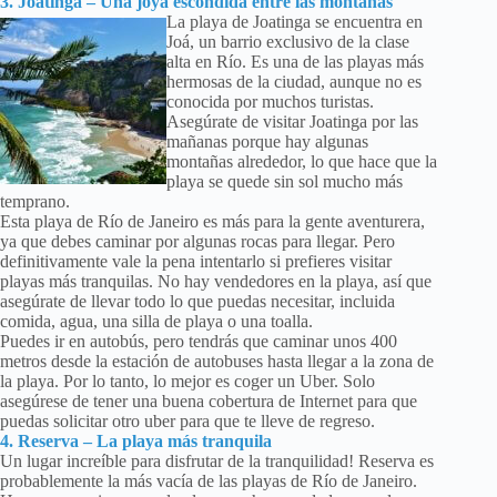
3. Joatinga – Una joya escondida entre las montañas
La playa de Joatinga se encuentra en
Joá, un barrio exclusivo de la clase
alta en Río. Es una de las playas más
hermosas de la ciudad, aunque no es
conocida por muchos turistas.
Asegúrate de visitar Joatinga por las
mañanas porque hay algunas
montañas alrededor, lo que hace que la
playa se quede sin sol mucho más
temprano.
Esta playa de Río de Janeiro es más para la gente aventurera,
ya que debes caminar por algunas rocas para llegar. Pero
definitivamente vale la pena intentarlo si prefieres visitar
playas más tranquilas. No hay vendedores en la playa, así que
asegúrate de llevar todo lo que puedas necesitar, incluida
comida, agua, una silla de playa o una toalla.
Puedes ir en autobús, pero tendrás que caminar unos 400
metros desde la estación de autobuses hasta llegar a la zona de
la playa. Por lo tanto, lo mejor es coger un Uber. Solo
asegúrese de tener una buena cobertura de Internet para que
puedas solicitar otro uber para que te lleve de regreso.
4. Reserva – La playa más tranquila
Un lugar increíble para disfrutar de la tranquilidad! Reserva es
probablemente la más vacía de las playas de Río de Janeiro.