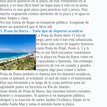
Hay pocos quioscos en la playa, no hay vendedores en la
playa, y es muy fácil tener un lugar para ti solo en la arena.
Reserva es una gran playa para practicar surf y pesca. Hay
mucha vegetación costera alrededor de la playa y el agua es
muy limpia y clara.
No hay forma de llegar en transporte público. Asegúrate de
tener un automóvil que te lleve allí.
5. Praia da Barra – Todo tipo de deportes acuáticos
La Praia da Barra tiene 15 km de
largo, pero solo 6 km está urbanizada.
Se llena más cerca de lugares famosos,
como Praia do Pepê, Posto 4, 5 y 6.
No es tan fácil encontrar vendedores
en la playa en Praia da Barra como en
Copacabana o Ipanema. Sin embargo,
aparecen de vez en cuando y puedes
comprar algo para comer o beber.
Praia da Barra también es famosa por los deportes acuáticos,
como el kitesurf, el windsurf, el surf de remo y el bodyboard.
Hay una bicisenda a lo largo de la costa perfecto para un
agradable paseo en bicicleta en Río de Janeiro.
Justo detrás de Praia da Barra, hay enormes barrios cerrados,
hoteles y restaurantes. Si quieres ir en transporte público,
dirígete a la estación de metro Jardim Oceânico, bájate en la
salida Saída Mar y toma el autobús hasta la playa.