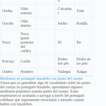
o
Oído
Calcanha
Orelha
Todo
externo
r
Oído
Ouvido
Joelho
Rodilla
interno
Nuca
(parte
Nuca
posterior
Pé
Pie
del
cuello)
Dedos
Dedos de
Pescoço
Cuello
dos pés
los pies
Ombro
Hombro
Nádegas
Nalgas
Modismos en portugués brasileño con partes del cuerpo
Ahora que ya aprendiste algo de vocabulario sobre las partes
del cuerpo en portugués brasileño, aprendamos algunos
modismos populares usando partes del cuerpo. Estas
expresiones te ayudarán a navegar a través del portugués
cotidiano que seguramente escucharás a menudo cuando
hables con brasileños.