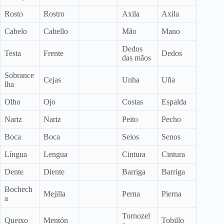
Rosto
Rostro
Axila
Axila
Cabelo
Cabello
Mão
Mano
Dedos
Testa
Frente
Dedos
das mãos
Sobrance
Cejas
Unha
Uña
lha
Olho
Ojo
Costas
Espalda
Nariz
Nariz
Peito
Pecho
Boca
Boca
Seios
Senos
Língua
Lengua
Cintura
Cintura
Dente
Diente
Barriga
Barriga
Bochech
Mejilla
Perna
Pierna
a
Tornozel
Queixo
Mentón
Tobillo