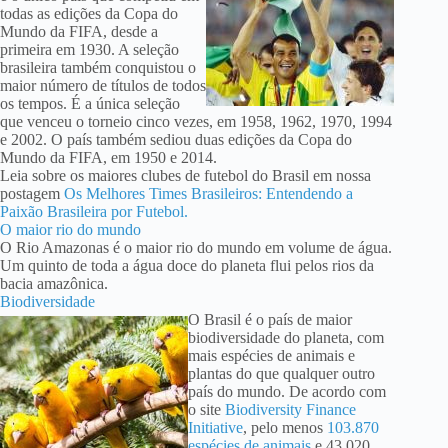
todas as edições da Copa do
Mundo da FIFA, desde a
primeira em 1930. A seleção
brasileira também conquistou o
maior número de títulos de todos
os tempos. É a única seleção
que venceu o torneio cinco vezes, em 1958, 1962, 1970, 1994
e 2002. O país também sediou duas edições da Copa do
Mundo da FIFA, em 1950 e 2014.
Leia sobre os maiores clubes de futebol do Brasil em nossa
postagem
Os Melhores Times Brasileiros: Entendendo a
Paixão Brasileira por Futebol.
O maior rio do mundo
O Rio Amazonas é o maior rio do mundo em volume de água.
Um quinto de toda a água doce do planeta flui pelos rios da
bacia amazônica.
Biodiversidade
O Brasil é o país de maior
biodiversidade do planeta, com
mais espécies de animais e
plantas do que qualquer outro
país do mundo. De acordo com
o site
Biodiversity Finance
Initiative
, pelo menos
103.870
espécies de animais
e 43.020