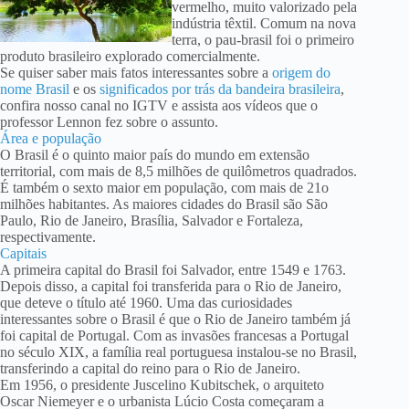
vermelho, muito valorizado pela
indústria têxtil. Comum na nova
terra, o pau-brasil foi o primeiro
produto brasileiro explorado comercialmente.
Se quiser saber mais fatos interessantes sobre a
origem do
nome Brasil
e os
significados por trás da bandeira brasileira
,
confira nosso canal no IGTV e assista aos vídeos que o
professor Lennon fez sobre o assunto.
Área e população
O Brasil é o quinto maior país do mundo em extensão
territorial, com mais de 8,5 milhões de quilômetros quadrados.
É também o sexto maior em população, com mais de 21o
milhões habitantes. As maiores cidades do Brasil são São
Paulo, Rio de Janeiro, Brasília, Salvador e Fortaleza,
respectivamente.
Capitais
A primeira capital do Brasil foi Salvador, entre 1549 e 1763.
Depois disso, a capital foi transferida para o Rio de Janeiro,
que deteve o título até 1960. Uma das curiosidades
interessantes sobre o Brasil é que o Rio de Janeiro também já
foi capital de Portugal. Com as invasões francesas a Portugal
no século XIX, a família real portuguesa instalou-se no Brasil,
transferindo a capital do reino para o Rio de Janeiro.
Em 1956, o presidente Juscelino Kubitschek, o arquiteto
Oscar Niemeyer e o urbanista Lúcio Costa começaram a