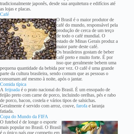
tradicionalmente japonês, desde sua arquitetura e edifícios até
as lojas e placas.
Café
O Brasil é o maior produtor de
café do mundo, responsável pela
produção de cerca de um terço
de todo o café mundial. O
estado de Minas Gerais produz a
maior parte deste café.
Os brasileiros gostam de beber
café preto e muito forte. É por
isso que geralmente bebem uma
pequena quantidade da bebida por vez. O café é uma grande
parte da cultura brasileira, sendo comum que as pessoas o
consumam até mesmo à noite, após o jantar.
Comida típica
A
feijoada
é o prato nacional do Brasil. É um ensopado de
feijão preto com carne de porco, incluindo orelhas, pés e rabo
de porco, bacon, costela e vários tipos de salsichas.
Geralmente é servido com arroz, couve,
farofa
e laranja
fatiada.
Copa do Mundo da FIFA
O futebol é de longe o esporte
mais popular no Brasil. O Brasil
é o único país que competiu em