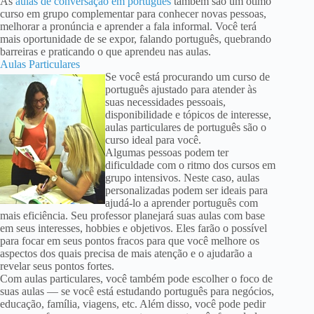
As
aulas de conversação em português
também são um ótimo
curso em grupo complementar para conhecer novas pessoas,
melhorar a pronúncia e aprender a fala informal. Você terá
mais oportunidade de se expor, falando português, quebrando
barreiras e praticando o que aprendeu nas aulas.
Aulas Particulares
Se você está procurando um curso de
português ajustado para atender às
suas necessidades pessoais,
disponibilidade e tópicos de interesse,
aulas particulares de português são o
curso ideal para você.
Algumas pessoas podem ter
dificuldade com o ritmo dos cursos em
grupo intensivos. Neste caso, aulas
personalizadas podem ser ideais para
ajudá-lo a aprender português com
mais eficiência. Seu professor planejará suas aulas com base
em seus interesses, hobbies e objetivos. Eles farão o possível
para focar em seus pontos fracos para que você melhore os
aspectos dos quais precisa de mais atenção e o ajudarão a
revelar seus pontos fortes.
Com aulas particulares, você também pode escolher o foco de
suas aulas — se você está estudando português para negócios,
educação, família, viagens, etc. Além disso, você pode pedir