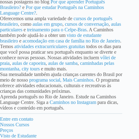
nossas postagens no blog
Por que aprender Português
Brasileiro?
e
Por que estudar Português na Caminhos
Language Centre?
.
Oferecemos uma ampla variedade de
cursos de português
brasileiro
, como
aulas em grupo
,
cursos de conversação
,
aulas
particulares
e
treinamento para o Celpe-Bras
. A Caminhos
também pode ajudá-lo a obter um
visto de estudante
brasileiro
e
acomodação em casa de família no Rio de Janeiro
.
Temos
atividades extracurriculares gratuitas
todos os dias para
que você possa praticar seu português enquanto se diverte e
conhece novas pessoas. Nossas atividades incluem
vôlei de
praia
,
aulas de capoeira
,
aulas de samba
,
caminhadas pelas
montanha, city tours
e muito mais.
Sua mensalidade também ajuda crianças carentes do Brasil por
meio de nosso
programa social, Mais Caminhos
. O programa
oferece atividades educacionais, culturais e recreativas às
crianças das comunidades próximas.
Aprenda português no Rio de Janeiro. Estude na Caminhos
Language Centre. Siga a
Caminhos no Instagram
para dicas,
vídeos e conteúdo em português.
Entre em contato
Nossos Cursos
Preços
Visto de Estudante