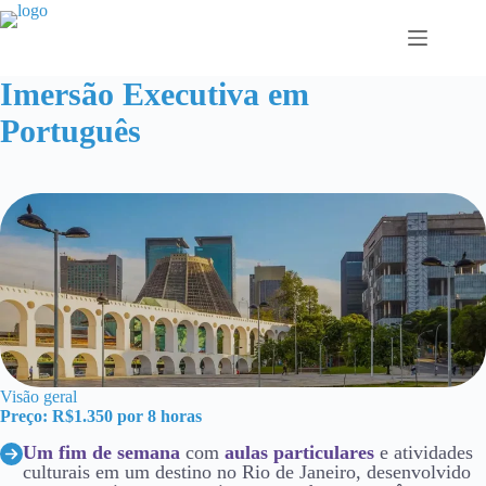
Pular
para
o
conteúdo
Imersão Executiva em
Português
Visão geral
Preço: R$1.350 por 8 horas
Um fim de semana
com
aulas particulares
e atividades
culturais em um destino no Rio de Janeiro, desenvolvido