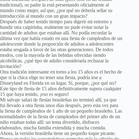
tradicional), su padre la está presentando oficialmente al
mundo como mujer, así que, ¿por qué no debería sellar su
introducción al mundo con un gran impacto?
Después de haber tenido tiempo para digerir mi entorno y
hundir otra caipirinha, realmente no pude evitar notar la
cantidad de adultos que estaban allí. No podía recordar la
última vez que había estado en una fiesta de cumpleaños de un
adolescente donde la proporción de adultos a adolescentes
estaba sesgada a favor de las otras generaciones. De todos
modos, con la mayoría de las bebidas ofrecidas siendo
alcohólicas, ¿qué tipo de adulto consideraría rechazar la
invitación?
Otra tradición interesante en torno a los 15 años es el hecho de
que si la chica elige no tener una fiesta, podría irse a
Disneyland en Florida en su lugar. Sí, porque, ¿por qué no?
Este tipo de fiesta de 15 años definitivamente supera cualquier
15 que haya tenido, ¡eso es seguro!
Mi salvaje safari de fiestas brasileñas no terminó allí, ya que
fui llevado a otra fiesta unos días después, pero esta vez para
la fiesta de cumpleaños de 1 año de un pequeño brasileño. Las
normalidades de la fiesta de cumpleaños del primer año de un
niño estaban todas allí: un tema divertido, disfraces
elaborados, mucha familia extendida y mucha comida.
Ahora, la versión brasileña tiene un pequeño toque picante.
Piensa en todas las características normales más la adición de