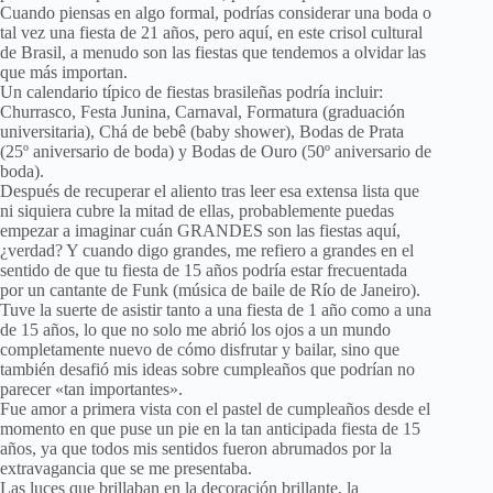
Cuando piensas en algo formal, podrías considerar una boda o
tal vez una fiesta de 21 años, pero aquí, en este crisol cultural
de Brasil, a menudo son las fiestas que tendemos a olvidar las
que más importan.
Un calendario típico de fiestas brasileñas podría incluir:
Churrasco, Festa Junina, Carnaval, Formatura (graduación
universitaria), Chá de bebê (baby shower), Bodas de Prata
(25º aniversario de boda) y Bodas de Ouro (50º aniversario de
boda).
Después de recuperar el aliento tras leer esa extensa lista que
ni siquiera cubre la mitad de ellas, probablemente puedas
empezar a imaginar cuán GRANDES son las fiestas aquí,
¿verdad? Y cuando digo grandes, me refiero a grandes en el
sentido de que tu fiesta de 15 años podría estar frecuentada
por un cantante de Funk (música de baile de Río de Janeiro).
Tuve la suerte de asistir tanto a una fiesta de 1 año como a una
de 15 años, lo que no solo me abrió los ojos a un mundo
completamente nuevo de cómo disfrutar y bailar, sino que
también desafió mis ideas sobre cumpleaños que podrían no
parecer «tan importantes».
Fue amor a primera vista con el pastel de cumpleaños desde el
momento en que puse un pie en la tan anticipada fiesta de 15
años, ya que todos mis sentidos fueron abrumados por la
extravagancia que se me presentaba.
Las luces que brillaban en la decoración brillante, la