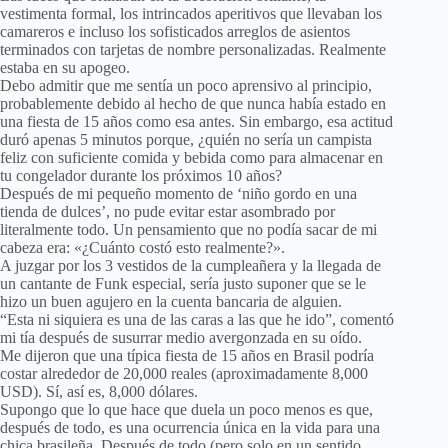
vestimenta formal, los intrincados aperitivos que llevaban los
camareros e incluso los sofisticados arreglos de asientos
terminados con tarjetas de nombre personalizadas. Realmente
estaba en su apogeo.
Debo admitir que me sentía un poco aprensivo al principio,
probablemente debido al hecho de que nunca había estado en
una fiesta de 15 años como esa antes. Sin embargo, esa actitud
duró apenas 5 minutos porque, ¿quién no sería un campista
feliz con suficiente comida y bebida como para almacenar en
tu congelador durante los próximos 10 años?
Después de mi pequeño momento de ‘niño gordo en una
tienda de dulces’, no pude evitar estar asombrado por
literalmente todo. Un pensamiento que no podía sacar de mi
cabeza era: «¿Cuánto costó esto realmente?».
A juzgar por los 3 vestidos de la cumpleañera y la llegada de
un cantante de Funk especial, sería justo suponer que se le
hizo un buen agujero en la cuenta bancaria de alguien.
“Esta ni siquiera es una de las caras a las que he ido”, comentó
mi tía después de susurrar medio avergonzada en su oído.
Me dijeron que una típica fiesta de 15 años en Brasil podría
costar alrededor de 20,000 reales (aproximadamente 8,000
USD). Sí, así es, 8,000 dólares.
Supongo que lo que hace que duela un poco menos es que,
después de todo, es una ocurrencia única en la vida para una
chica brasileña. Después de todo (pero solo en un sentido