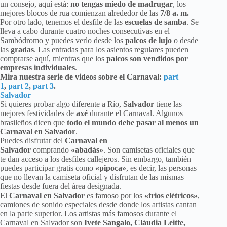
un consejo, aquí está:
no tengas miedo de madrugar
, los
mejores blocos de rua comienzan alrededor de las
7/8 a. m.
Por otro lado, tenemos el desfile de las
escuelas de samba
. Se
lleva a cabo durante cuatro noches consecutivas en el
Sambódromo y puedes verlo desde los
palcos de lujo
o desde
las
gradas
. Las entradas para los asientos regulares pueden
comprarse aquí, mientras que los
palcos son vendidos por
empresas individuales
.
Mira nuestra serie de videos sobre el Carnaval:
part
1
,
part 2
,
part 3
.
Salvador
Si quieres probar algo diferente a Río,
Salvador
tiene las
mejores festividades de
axé
durante el Carnaval. Algunos
brasileños dicen que
todo el mundo debe pasar al menos un
Carnaval en Salvador
.
Puedes disfrutar del
Carnaval en
Salvador
comprando
«abadás»
. Son camisetas oficiales que
te dan acceso a los desfiles callejeros. Sin embargo, también
puedes participar gratis como
«pipoca»
, es decir, las personas
que no llevan la camiseta oficial y disfrutan de las mismas
fiestas desde fuera del área designada.
El
Carnaval en Salvador
es famoso por los
«trios elétricos»
,
camiones de sonido especiales desde donde los artistas cantan
en la parte superior. Los artistas más famosos durante el
Carnaval en Salvador son
Ivete Sangalo, Cláudia Leitte,