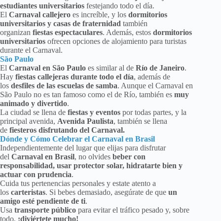
estudiantes universitarios
festejando todo el día.
El
Carnaval callejero
es increíble, y los
dormitorios
universitarios y casas de fraternidad
también
organizan
fiestas espectaculares
. Además, estos
dormitorios
universitarios
ofrecen opciones de alojamiento para turistas
durante el Carnaval.
São Paulo
El
Carnaval en São Paulo
es similar al de
Río de Janeiro
.
Hay
fiestas callejeras durante todo el día
, además de
los
desfiles de las escuelas de samba
. Aunque el Carnaval en
São Paulo no es tan famoso como el de Río, también es
muy
animado y divertido
.
La ciudad se llena de
fiestas y eventos
por todas partes, y la
principal avenida,
Avenida Paulista
, también se llena
de
fiesteros disfrutando del Carnaval.
Dónde y Cómo Celebrar el Carnaval en Brasil
Independientemente del lugar que elijas para disfrutar
del
Carnaval en Brasil
, no olvides
beber con
responsabilidad, usar protector solar, hidratarte bien y
actuar con prudencia
.
Cuida tus pertenencias personales y estate atento a
los
carteristas
. Si bebes demasiado, asegúrate de que
un
amigo esté pendiente de ti
.
Usa
transporte público
para evitar el tráfico pesado y, sobre
todo,
¡diviértete mucho!