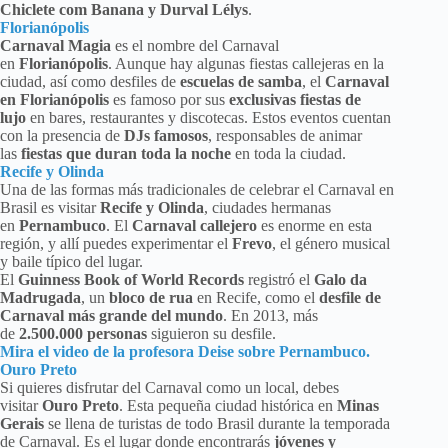
Chiclete com Banana y Durval Lélys
.
Florianópolis
Carnaval Magia
es el nombre del Carnaval
en
Florianópolis
. Aunque hay algunas fiestas callejeras en la
ciudad, así como desfiles de
escuelas de samba
, el
Carnaval
en Florianópolis
es famoso por sus
exclusivas fiestas de
lujo
en bares, restaurantes y discotecas. Estos eventos cuentan
con la presencia de
DJs famosos
, responsables de animar
las
fiestas que duran toda la noche
en toda la ciudad.
Recife y Olinda
Una de las formas más tradicionales de celebrar el Carnaval en
Brasil es visitar
Recife y Olinda
, ciudades hermanas
en
Pernambuco
. El
Carnaval callejero
es enorme en esta
región, y allí puedes experimentar el
Frevo
, el género musical
y baile típico del lugar.
El
Guinness Book of World Records
registró el
Galo da
Madrugada
, un
bloco de rua
en Recife, como el
desfile de
Carnaval más grande del mundo
. En 2013, más
de
2.500.000 personas
siguieron su desfile.
Mira el video de la profesora Deise sobre Pernambuco.
Ouro Preto
Si quieres disfrutar del Carnaval como un local, debes
visitar
Ouro Preto
. Esta pequeña ciudad histórica en
Minas
Gerais
se llena de turistas de todo Brasil durante la temporada
de Carnaval. Es el lugar donde encontrarás
jóvenes y