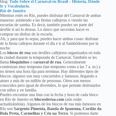
blog:
Todo Sobre el Carnaval en Brasil – Historia, Dónde
Ir y Vocabulario
.
Rio de Janeiro
Mientras estés en Río, puedes disfrutar del Carnaval de ambas
maneras: asistiendo a las fiestas callejeras o viendo las
escuelas de samba. Es decir, también puedes ser parte del
desfile si así lo deseas. Lo único que necesitas hacer es
comprar un disfraz de la escuela.
Ah, y para que lo sepas, puedes hacer ambas cosas: disfrutar
de la fiesta callejera durante el día e ir al Sambódromo por la
noche.
Los
blocos de rua
son desfiles callejeros organizados en toda
la ciudad durante la temporada de Carnaval. También se les
llama
bloquinhos
o
carnaval de rua
. Generalmente
comienzan muy temprano (tan temprano como a las 7 a. m.) y
no tienen una hora fija para terminar. Hay diferentes tipos de
blocos: algunos son muy concurridos y famosos, llegando a
atraer a más de un millón de personas. Otros son menos
conocidos pero igual de divertidos, lo que permite disfrutarlos
con niños y en familia.
Puedes encontrar una lista con la fecha y hora de cada bloco
en Río de Janeiro en
blocosderua.com
(aún están
actualizándola). Algunos de los blocos de rua más famosos en
Río son
Sargento Pimenta, Banda de Ipanema, Cordão da
Bola Preta, Carmelitas y Céu na Terra
. Si podemos darte