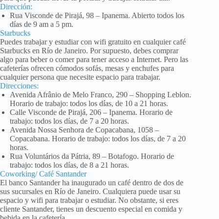
Dirección:
Rua Visconde de Pirajá, 98 – Ipanema. Abierto todos los
días de 9 am a 5 pm.
Starbucks
Puedes trabajar y estudiar con wifi gratuito en cualquier café
Starbucks en Río de Janeiro. Por supuesto, debes comprar
algo para beber o comer para tener acceso a Internet. Pero las
cafeterías ofrecen cómodos sofás, mesas y enchufes para
cualquier persona que necesite espacio para trabajar.
Direcciones:
Avenida Afrânio de Melo Franco, 290 – Shopping Leblon.
Horario de trabajo: todos los días, de 10 a 21 horas.
Calle Visconde de Pirajá, 206 – Ipanema. Horario de
trabajo: todos los días, de 7 a 20 horas.
Avenida Nossa Senhora de Copacabana, 1058 –
Copacabana. Horario de trabajo: todos los días, de 7 a 20
horas.
Rua Voluntários da Pátria, 89 – Botafogo. Horario de
trabajo: todos los días, de 8 a 21 horas.
Coworking/ Café Santander
El banco Santander ha inaugurado un café dentro de dos de
sus sucursales en Río de Janeiro. Cualquiera puede usar su
espacio y wifi para trabajar o estudiar. No obstante, si eres
cliente Santander, tienes un descuento especial en comida y
bebida en la cafetería.