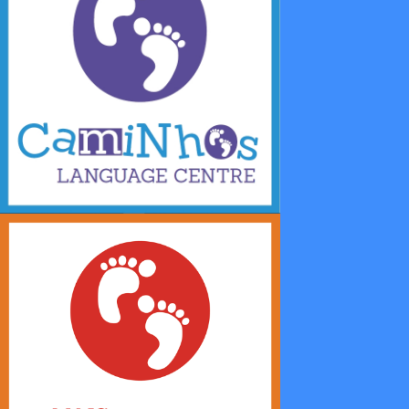
Educación
Cursos de Portugués, Cursos de Inglés & Español, Alojamiento, Actividades & Eventos,
Servicios de Visa de Estudiante, Consultoría.
Únete Ahora
Trabajo Social
Voluntariado, Proyectos Educativos, Programas de Intercambio, Becas,
Apoyo Familiar, Servicio Comunitario.
Saber Más