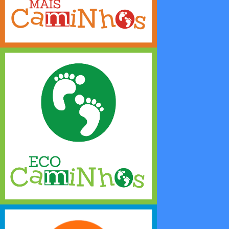
Preservación Ambiental Y Ecoturismo
Bioconstrucción, Permacultura, Ecoturismo, Voluntariado, Deportes Ecológicos,
Rehabilitación.
Descubrir Más