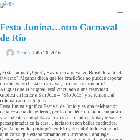
Saltar
al
contenido
Festa Junina…otro Carnaval
de Río
julio 26, 2016
Guest
¿Festa Junina? ¿Qué? ¿Hay otro carnaval en Brasil durante el
invierno? Algunos dicen que los brasileños no pueden esperar
un año entero hasta el carnaval, ¡así que crearon otro!
Al igual que el original, está vinculado a una festividad
católica en honor a San Juan – “São João” y se remonta al
colonialismo portugués.
Festa Junina significa Festival de Junio y es una celebración
de la cosecha de invierno, por lo que tiene un toque campestre
y occidental, completo con camisas a cuadros, botas, trenzas y
pecas pintadas en la cara… incluso tienen bailes cuadrados.
Quería aprender portugués en Río y descubrí todo esto gracias
a un curso que estaba tomando en Caminhos Language
Centre, que vio esto como una gran oportunidad para sacarnos