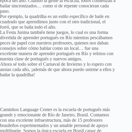
época del año. Cuando la gente la escucha, todos comienzan a
bailar sincronizados… como si de repente conocieran cada
paso.
Por ejemplo, la quadrilha es un estilo específico de baile en
cuadrado que aprendimos junto con el otro tradicional, el
forró, que se baila todo el año.
La Festa Junina también tiene juegos, lo cual es una forma
divertida de aprender portugués en Río mientras pescábamos
peces de papel con nuestros profesores, quienes nos daban
consejos sobre cómo hablar como un local… fue una
excelente manera de aprender portugués en Río y reírnos con
nuestra clase de portugués y nuevos amigos.
Ahora sé todo sobre el Carnaval de Invierno y lo espero con
ansias cada año, ¡además de que ahora puedo unirme a ellos y
bailar la quadrilha!
Caminhos Language Center es la escuela de portugués más
grande y emocionante de Río de Janeiro, Brasil. Contamos
con una excelente infraestructura, más de 15 profesores
brasileños experimentados y un amable personal de apoyo
multilingüe. Somos la única escuela en Brasil capaz de