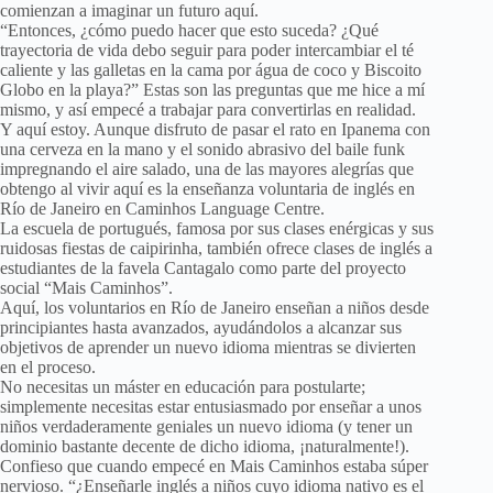
comienzan a imaginar un futuro aquí.
“Entonces, ¿cómo puedo hacer que esto suceda? ¿Qué
trayectoria de vida debo seguir para poder intercambiar el té
caliente y las galletas en la cama por água de coco y Biscoito
Globo en la playa?” Estas son las preguntas que me hice a mí
mismo, y así empecé a trabajar para convertirlas en realidad.
Y aquí estoy. Aunque disfruto de pasar el rato en Ipanema con
una cerveza en la mano y el sonido abrasivo del baile funk
impregnando el aire salado, una de las mayores alegrías que
obtengo al vivir aquí es la enseñanza voluntaria de inglés en
Río de Janeiro en Caminhos Language Centre.
La escuela de portugués, famosa por sus clases enérgicas y sus
ruidosas fiestas de caipirinha, también ofrece clases de inglés a
estudiantes de la favela Cantagalo como parte del proyecto
social “Mais Caminhos”.
Aquí, los voluntarios en Río de Janeiro enseñan a niños desde
principiantes hasta avanzados, ayudándolos a alcanzar sus
objetivos de aprender un nuevo idioma mientras se divierten
en el proceso.
No necesitas un máster en educación para postularte;
simplemente necesitas estar entusiasmado por enseñar a unos
niños verdaderamente geniales un nuevo idioma (y tener un
dominio bastante decente de dicho idioma, ¡naturalmente!).
Confieso que cuando empecé en Mais Caminhos estaba súper
nervioso. “¿Enseñarle inglés a niños cuyo idioma nativo es el