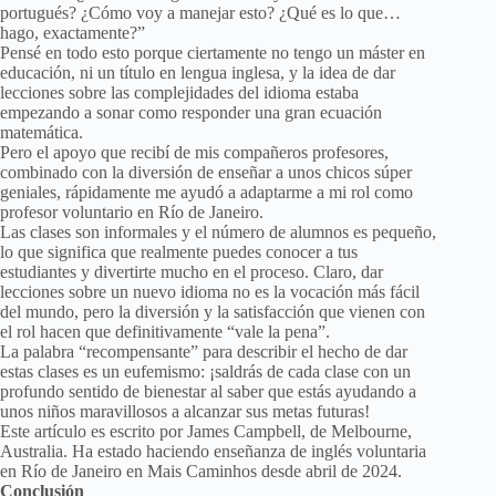
portugués? ¿Cómo voy a manejar esto? ¿Qué es lo que…
hago, exactamente?”
Pensé en todo esto porque ciertamente no tengo un máster en
educación, ni un título en lengua inglesa, y la idea de dar
lecciones sobre las complejidades del idioma estaba
empezando a sonar como responder una gran ecuación
matemática.
Pero el apoyo que recibí de mis compañeros profesores,
combinado con la diversión de enseñar a unos chicos súper
geniales, rápidamente me ayudó a adaptarme a mi rol como
profesor voluntario en Río de Janeiro.
Las clases son informales y el número de alumnos es pequeño,
lo que significa que realmente puedes conocer a tus
estudiantes y divertirte mucho en el proceso. Claro, dar
lecciones sobre un nuevo idioma no es la vocación más fácil
del mundo, pero la diversión y la satisfacción que vienen con
el rol hacen que definitivamente “vale la pena”.
La palabra “recompensante” para describir el hecho de dar
estas clases es un eufemismo: ¡saldrás de cada clase con un
profundo sentido de bienestar al saber que estás ayudando a
unos niños maravillosos a alcanzar sus metas futuras!
Este artículo es escrito por James Campbell, de Melbourne,
Australia. Ha estado haciendo enseñanza de inglés voluntaria
en Río de Janeiro en Mais Caminhos desde abril de 2024.
Conclusión