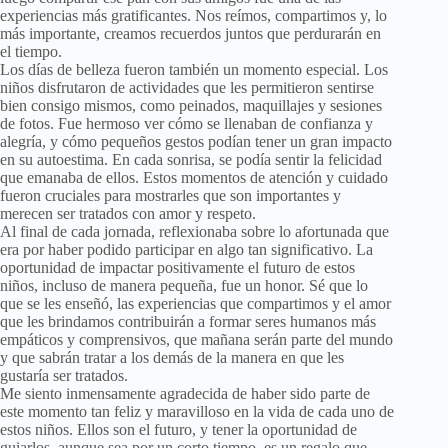
experiencias más gratificantes. Nos reímos, compartimos y, lo
más importante, creamos recuerdos juntos que perdurarán en
el tiempo.
Los días de belleza fueron también un momento especial. Los
niños disfrutaron de actividades que les permitieron sentirse
bien consigo mismos, como peinados, maquillajes y sesiones
de fotos. Fue hermoso ver cómo se llenaban de confianza y
alegría, y cómo pequeños gestos podían tener un gran impacto
en su autoestima. En cada sonrisa, se podía sentir la felicidad
que emanaba de ellos. Estos momentos de atención y cuidado
fueron cruciales para mostrarles que son importantes y
merecen ser tratados con amor y respeto.
Al final de cada jornada, reflexionaba sobre lo afortunada que
era por haber podido participar en algo tan significativo. La
oportunidad de impactar positivamente el futuro de estos
niños, incluso de manera pequeña, fue un honor. Sé que lo
que se les enseñó, las experiencias que compartimos y el amor
que les brindamos contribuirán a formar seres humanos más
empáticos y comprensivos, que mañana serán parte del mundo
y que sabrán tratar a los demás de la manera en que les
gustaría ser tratados.
Me siento inmensamente agradecida de haber sido parte de
este momento tan feliz y maravilloso en la vida de cada uno de
estos niños. Ellos son el futuro, y tener la oportunidad de
guiarlos, aunque sea por un corto tiempo, es un regalo que