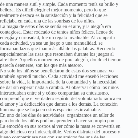
de una manera sutil y simple. Cada momento tenía su brillo y
belleza. Es difícil elegir el mejor momento, pero lo que
realmente destaca es la satisfacción y la felicidad que se
reflejaba en cada una de las sonrisas de los niños.
La magia de estos días se sentía en el aire, y la alegría era
contagiosa. Estar rodeado de tantos niños felices, llenos de
energía y curiosidad, fue un regalo invaluable. Al compartir
cada actividad, ya sea un juego o una manualidad, se
formaban lazos que iban más allá de las palabras. Recuerdo
especialmente las risas que resonaban durante los juegos al
aire libre. Aquellos momentos de pura alegría, donde el tiempo
parecía detenerse, son los que más atesoro.
No solo los niños se beneficiaron de estas dos semanas; yo
también aprendí mucho. Cada actividad me enseñó lecciones
sobre la vida, la importancia de la comunidad y la necesidad
de dar sin esperar nada a cambio. Al observar cómo los niños
interactuaban entre sí y cómo compartían su entusiasmo,
comprendí que el verdadero espíritu del voluntariado radica en
el amor y la dedicación que damos a los demás. La conexión
humana que se forja en estos espacios es invaluable.
En uno de los días de actividades, organizamos un taller de
pan donde los niños podían aprender a hacer su propio pan.
La emoción en sus rostros al ver cómo la masa se convertía en
algo delicioso era indescriptible. Verlos disfrutar del proceso y
luego compartir ese pan con sus amigos fue una de las