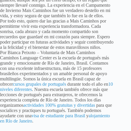
siempre llevaré conmigo. La experiencia en el Campamento
de Invierno Mais Caminhos fue un verdadero destello en mi
vida, y estoy segura de que también lo fue en la de ellos.
Por todo esto, quiero dar las gracias a Mais Caminhos por
permitirme vivir esta experiencia transformadora. Cada
sonrisa, cada abrazo y cada momento compartido son
recuerdos que guardaré en mi corazón para siempre. Espero
poder participar en futuras actividades y seguir contribuyendo
a la felicidad y el bienestar de estos maravillosos niños.
Por Bianca Peixoto – Voluntaria de Mais Caminhos
Caminhos Language Center es la escuela de portugués más
grande y emocionante de Río de Janeiro, Brasil. Contamos
con una excelente infraestructura, más de 15 profesores
brasileños experimentados y un amable personal de apoyo
multilingüe. Somos la única escuela en Brasil capaz de
ofrecer
cursos grupales de portugués
durante todo el año en
10
niveles diferentes
. Nuestra escuela también ofrece más que
lecciones de portugués para extranjeros, te ofrecemos la
experiencia completa de Río de Janeiro. Todos los días
organizamos
actividades 100% gratuitas y divertidas
para que
socialices y practiques tu portugués. También podemos
ayudarte con una
visa de estudiante para Brasil
y
alojamiento
en Río de Janeiro
.