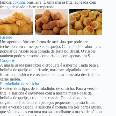
famosa
coxinha
brasileira. É uma massa frita recheada com
frango desfiado e bem temperado.
Rissole
Um aperitivo frito em forma de meia-lua que pode ser
recheado com carne, peixe ou queijo. Camarão é o sabor mais
popular de rissole para comida de festa no Brasil. O rissole
também pode ser escrito como risole, com apenas um S.
Croquete
A massa usada para fazer o croquete é a mesma usada para a
bolinha de queijo ou o rissole, mas este salgadinho tem um
formato cilíndrico e é recheado com carne assada desfiada ou
carne moída.
Enroladinho de salsicha
Existem dois tipos de enroladinho de salsicha. Para a versão
frita, a salsicha é envolvida com a mesma massa-base da
bolinha de queijo, croquete e rissole. Depois disso, o
salgadinho é cortado em pedaços pequenos, que são fritos.
Para a versão assada, a salsicha é cortada em três partes iguais,
que são envoltas em uma massa semelhante à massa de pão ou