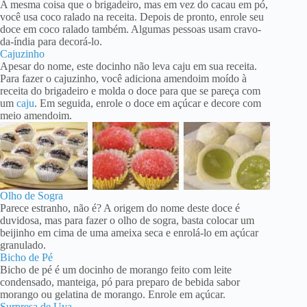
A mesma coisa que o brigadeiro, mas em vez do cacau em pó,
você usa coco ralado na receita. Depois de pronto, enrole seu
doce em coco ralado também. Algumas pessoas usam cravo-
da-índia para decorá-lo.
Cajuzinho
Apesar do nome, este docinho não leva caju em sua receita.
Para fazer o cajuzinho, você adiciona amendoim moído à
receita do brigadeiro e molda o doce para que se pareça com
um
caju
. Em seguida, enrole o doce em açúcar e decore com
meio amendoim.
Olho de Sogra
Parece estranho, não é? A origem do nome deste doce é
duvidosa, mas para fazer o olho de sogra, basta colocar um
beijinho em cima de uma ameixa seca e enrolá-lo em açúcar
granulado.
Bicho de Pé
Bicho de pé é um docinho de morango feito com leite
condensado, manteiga, pó para preparo de bebida sabor
morango ou gelatina de morango. Enrole em açúcar.
Surpresa de Uva