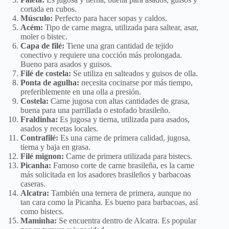
cortada en cubos.
Músculo:
Perfecto para hacer sopas y caldos.
Acém:
Tipo de carne magra, utilizada para saltear, asar,
moler o bistec.
Capa de filé:
Tiene una gran cantidad de tejido
conectivo y requiere una cocción más prolongada.
Bueno para asados ​​y guisos.
Filé de costela:
Se utiliza en salteados y guisos de olla.
Ponta de agulha:
necesita cocinarse por más tiempo,
preferiblemente en una olla a presión.
Costela:
Carne jugosa con altas cantidades de grasa,
buena para una parrillada o estofado brasileño.
Fraldinha:
Es jugosa y tierna, utilizada para asados,
asados ​​y recetas locales.
Contrafilé:
Es una carne de primera calidad, jugosa,
tierna y baja en grasa.
Filé mignon:
Carne de primera utilizada para bistecs.
Picanha:
Famoso corte de carne brasileña, es la carne
más solicitada en los asadores brasileños y barbacoas
caseras.
Alcatra:
También una ternera de primera, aunque no
tan cara como la Picanha. Es bueno para barbacoas, así
como bistecs.
Maminha:
Se encuentra dentro de Alcatra. Es popular