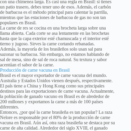
con una chimenea larga. Es casi una regla en Brasil: si tienes
un patio trasero, debes tener uno de esos. Además, el carbón
de barbacoa es el método principal para calentar la parrilla,
mientras que las estaciones de barbacoa de gas no son tan
populares en Brasil.
La carne de res se cocina en una brocheta larga sobre una
llama abierta. Cada corte se asa lentamente en las brochetas
hasta que la capa exterior esté chamuscada y el interior esté
tierno y jugoso. Sirves la carne cortando rebanadas.
Además, la mayoría de los brasileños solo usan sal para
sazonar su barbacoa. Sin embargo, no estamos hablando de
sal de mesa, sino de sal de roca natural. Su textura y sabor
acentúan el sabor de la carne.
Producción de carne vacuna en Brasil
Brasil es el mayor exportador de carne vacuna del mundo.
Australia y Estados Unidos vienen después, respectivamente.
El país tiene a China y Hong Kong como sus principales
destinos para las exportaciones de carne vacuna. Actualmente,
la población de ganado vacuno en Brasil es de alrededor de
200 millones y exportamos la carne a más de 100 países
diferentes.
Entonces, ¿por qué la carne brasileña es tan popular? La raza
Nelore es responsable por el 80% de la producción de carne
vacuna en Brasil. Aún así, otra raza brasileña se destaca por su
carne de alta calidad. Alrededor del siglo XVIII, el ganado