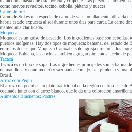
mantequilla hasta que esté dorada y crujiente. Las personas también usa
como huevos revueltos, tocino, cebolla, plátano y nueces.
Carne-de-Sol
Carne-de-Sol es una especie de carne de vaca ampliamente utilizada en 
habría estado expuesta al sol durante unos días para curar. La carne de 
mantequilla clarificada.
Moqueca
Moqueca es un guiso de pescado. Los ingredientes base son cebollas, tom
pueblos indígenas. Hay dos tipos de moqueca: bahiana, del estado de Ba
entre los dos es que Moqueca Capixaba solo agrega urucum a los ingred
Moqueca Bahiana, las cocinas también agregan pimientos, aceite de pa
Tacacá
Tacacá es un tipo de sopa. Los ingredientes principales son la harina 
de mandioca y condimento) y sazonados con ajo, sal, pimienta y una hie
Brasil.
Arroz com Pequi
El arroz con pequi es un plato tradicional en la región centro-oeste de B
cocinada junto con el arroz blanco, que le da una coloración amarillent
Alimentos Brasileños: Postres