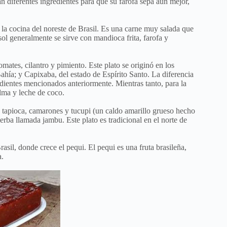
n diferentes ingredientes para que su farofa sepa aún mejor,
la cocina del noreste de Brasil. Es una carne muy salada que
sol generalmente se sirve con mandioca frita, farofa y
ates, cilantro y pimiento. Este plato se originó en los
hía; y Capixaba, del estado de Espírito Santo. La diferencia
ientes mencionados anteriormente. Mientras tanto, para la
lma y leche de coco.
de tapioca, camarones y tucupi (un caldo amarillo grueso hecho
rba llamada jambu. Este plato es tradicional en el norte de
rasil, donde crece el pequi. El pequi es una fruta brasileña,
a.