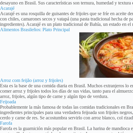
desayuno en Brasil. Sus características son ternura, humedad y textura 
Acarajé
Acarajé es una rosquilla de guisantes de frijoles que se fríe en aceite de
con chiles, camarones secos y vatapá (una pasta tradicional hecha de pa
ingredientes). Acarajé es un plato tradicional de Bahía, un estado en el 
Alimentos Brasileños: Plato Principal
Arroz com feijão (arroz y frijoles)
Esta es la base de una comida diaria en Brasil. Muchos extranjeros lo en
comer arroz y frijoles todos los días de sus vidas, tanto para el almuer
arroz, frijoles, algún tipo de carne y algún tipo de verdura.
Feijoada
Probablemente la más famosa de todas las comidas tradicionales en Brasi
ingredientes principales para una verdadera feijoada son frijoles negros, 
cerdo y carne de res. Se acostumbra servirlo con arroz blanco, col rizad
Farofa
Farofa es la guarnición más popular en Brasil. La harina de mandioca es