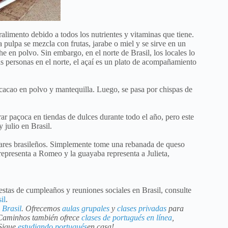
alimento debido a todos los nutrientes y vitaminas que tiene.
pulpa se mezcla con frutas, jarabe o miel y se sirve en un
e en polvo. Sin embargo, en el norte de Brasil, los locales lo
as personas en el norte, el açaí es un plato de acompañamiento
cacao en polvo y mantequilla. Luego, se pasa por chispas de
r paçoca en tiendas de dulces durante todo el año, pero este
 julio en Brasil.
gares brasileños. Simplemente tome una rebanada de queso
representa a Romeo y la guayaba representa a Julieta,
estas de cumpleaños y reuniones sociales en Brasil, consulte
il
.
 Brasil
. Ofrecemos
aulas grupales
y
clases privadas
para
Caminhos también ofrece
clases de portugués en línea
,
¡Sigue
estudiando portugués
en casa!