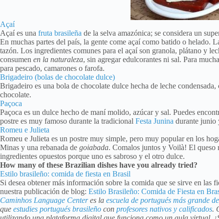
Açaí
Açaí es una
fruta
brasileña
de la selva amazónica; se considera un super
En muchas partes del país, la gente come açaí como batido o helado. La 
tazón. Los ingredientes comunes para el açaí son granola, plátano y lech
consumen
en la naturaleza
, sin agregar edulcorantes ni sal. Para much
para pescado, camarones o farofa.
Brigadeiro (bolas de chocolate dulce)
Brigadeiro es una bola de chocolate dulce hecha de leche condensada, 
chocolate.
Paçoca
Paçoca es un dulce hecho de maní molido, azúcar y sal. Puedes encontra
postre es muy famoso durante la tradicional
Festa Junina
durante junio y
Romeu e Julieta
Romeu e Julieta es un postre muy simple, pero muy popular en los ho
Minas y una rebanada de
goiabada
. Comalos juntos y Voilà! El queso 
ingredientes opuestos porque uno es sabroso y el otro dulce.
How many of these Brazilian dishes have you already tried?
Estilo brasileño: comida de fiesta en Brasil
Si desea obtener más información sobre la comida que se sirve en las fi
nuestra publicación de blog:
Estilo Brasileño: Comida de Fiesta en Bras
Caminhos Language Center
es la
escuela de portugués más grande de
que
estudies portugués brasileño
con
profesores nativos y calificados
. 
utilizando una plataforma digital que funciona como un aula virtual. 