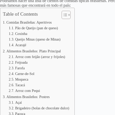
Podríamos hacer una lista de cientos de comidas típicas brasileñas. Per
más famosas que encontrará en todo el país:
Table of Contents
Comidas Brasileñas: Aperitivos
Pão de Queijo (pan de queso)
Coxinha
Queijo Minas (queso de Minas)
Acarajé
Alimentos Brasileños: Plato Principal
Arroz com feijão (arroz y frijoles)
Feijoada
Farofa
Carne-de-Sol
Moqueca
Tacacá
Arroz com Pequi
Alimentos Brasileños: Postres
Açaí
Brigadeiro (bolas de chocolate dulce)
Paçoca