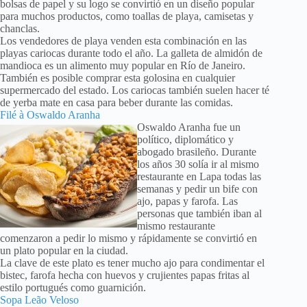
bolsas de papel y su logo se convirtió en un diseño popular
para muchos productos, como toallas de playa, camisetas y
chanclas.
Los vendedores de playa venden esta combinación en las
playas cariocas durante todo el año. La galleta de almidón de
mandioca es un alimento muy popular en Río de Janeiro.
También es posible comprar esta golosina en cualquier
supermercado del estado. Los cariocas también suelen hacer té
de yerba mate en casa para beber durante las comidas.
Filé à Oswaldo Aranha
Oswaldo Aranha fue un
político, diplomático y
abogado brasileño. Durante
los años 30 solía ir al mismo
restaurante en Lapa todas las
semanas y pedir un bife con
ajo, papas y farofa. Las
personas que también iban al
mismo restaurante
comenzaron a pedir lo mismo y rápidamente se convirtió en
un plato popular en la ciudad.
La clave de este plato es tener mucho ajo para condimentar el
bistec, farofa hecha con huevos y crujientes papas fritas al
estilo portugués como guarnición.
Sopa Leão Veloso