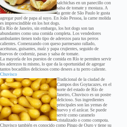
salchichas en un panecillo con
salsa de tomate y mostaza. A
la gente de São Paulo le gusta
agregar puré de papa al suyo. En João Pessoa, la carne molida
es imprescindible en los hot dogs.
En Río de Janeiro, sin embargo, los hot dogs son tan
abundantes como una comida completa. Los vendedores
ambulantes tienen todo tipo de aderezos para tus perros
calientes. Comenzando con queso parmesano rallado,
aceitunas, guisantes, maíz y papa crujientes, seguido de
huevos de codorniz, pasas y salsa de tomate.
La mayoría de los puestos de comida en Río te permiten servir
los aderezos tu mismo, lo que da la oportunidad de agregar
tantos bocadillos deliciosos como desees a tu perro caliente.
Chuvisco
Tradicional de la ciudad de
Campos dos Goytacazes, en el
norte del estado de Río de
Janeiro, Chuvisco es un postre
delicioso. Sus ingredientes
principales son las yemas de
huevo y el azúcar. Se puede
servir como caramelo
cristalizado o como compota.
Chuvisco también es conocido como Pingo de Ouro y tiene su