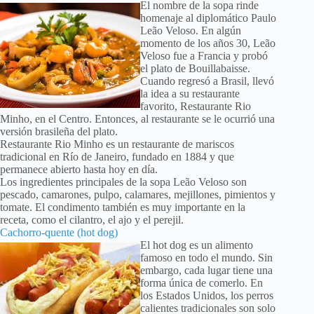
El nombre de la sopa rinde
homenaje al diplomático Paulo
Leão Veloso. En algún
momento de los años 30, Leão
Veloso fue a Francia y probó
el plato de Bouillabaisse.
Cuando regresó a Brasil, llevó
la idea a su restaurante
favorito, Restaurante Rio
Minho, en el Centro. Entonces, al restaurante se le ocurrió una
versión brasileña del plato.
Restaurante Rio Minho es un restaurante de mariscos
tradicional en Río de Janeiro, fundado en 1884 y que
permanece abierto hasta hoy en día.
Los ingredientes principales de la sopa Leão Veloso son
pescado, camarones, pulpo, calamares, mejillones, pimientos y
tomate. El condimento también es muy importante en la
receta, como el cilantro, el ajo y el perejil.
Cachorro-quente (hot dog)
El hot dog es un alimento
famoso en todo el mundo. Sin
embargo, cada lugar tiene una
forma única de comerlo. En
los Estados Unidos, los perros
calientes tradicionales son solo