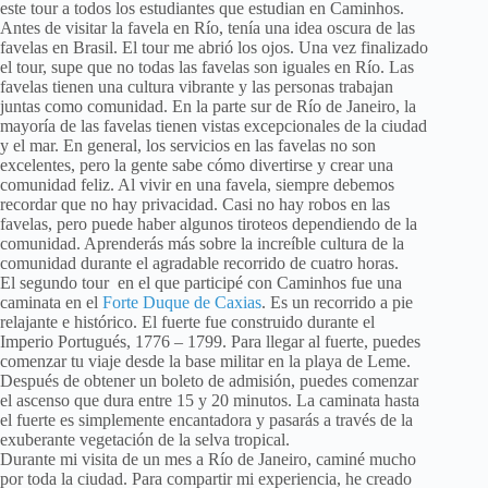
este tour a todos los estudiantes que estudian en Caminhos.
Antes de visitar la favela en Río, tenía una idea oscura de las
favelas en Brasil. El tour me abrió los ojos. Una vez finalizado
el tour, supe que no todas las favelas son iguales en Río. Las
favelas tienen una cultura vibrante y las personas trabajan
juntas como comunidad. En la parte sur de Río de Janeiro, la
mayoría de las favelas tienen vistas excepcionales de la ciudad
y el mar. En general, los servicios en las favelas no son
excelentes, pero la gente sabe cómo divertirse y crear una
comunidad feliz. Al vivir en una favela, siempre debemos
recordar que no hay privacidad. Casi no hay robos en las
favelas, pero puede haber algunos tiroteos dependiendo de la
comunidad. Aprenderás más sobre la increíble cultura de la
comunidad durante el agradable recorrido de cuatro horas.
El segundo tour en el que participé con Caminhos fue una
caminata en el
Forte Duque de Caxias
. Es un recorrido a pie
relajante e histórico. El fuerte fue construido durante el
Imperio Portugués, 1776 – 1799. Para llegar al fuerte, puedes
comenzar tu viaje desde la base militar en la playa de Leme.
Después de obtener un boleto de admisión, puedes comenzar
el ascenso que dura entre 15 y 20 minutos. La caminata hasta
el fuerte es simplemente encantadora y pasarás a través de la
exuberante vegetación de la selva tropical.
Durante mi visita de un mes a Río de Janeiro, caminé mucho
por toda la ciudad. Para compartir mi experiencia, he creado