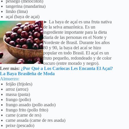
pêssego (melocotón)
tangerina (mandarina)
limão (lima)
açaí (baya de açai)
► La baya de açaí es una fruta nativa
de la selva amazónica. Es un
ingrediente importante para la dieta
diaria de las personas en el Norte y
Nordeste de Brasil. Durante los años
80 y 90, la baya del acaí se hizo
popular en todo Brasil. El açaí es un
fruto pequeño, redondeado y de color
oscuro (entre morado y negro).
Leer más:
¿Por Qué a Los Cariocas Les Encanta El Açaí?
La Baya Brasileña de Moda
Almuerzo:
feijão (frijoles)
arroz (arroz)
massa (pasta)
frango (pollo)
frango assado (pollo asado)
frango frito (pollo frito)
carne (carne de res)
carne assada (carne de res asada)
peixe (pescado)