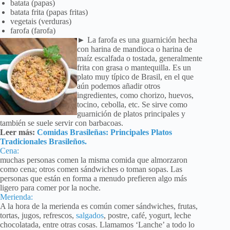
batata (papas)
batata frita (papas fritas)
vegetais (verduras)
farofa (farofa)
► La farofa es una guarnición hecha
con harina de mandioca o harina de
maíz escalfada o tostada, generalmente
frita con grasa o mantequilla. Es un
plato muy típico de Brasil, en el que
aún podemos añadir otros
ingredientes, como chorizo, huevos,
tocino, cebolla, etc. Se sirve como
guarnición de platos principales y
también se suele servir con barbacoas.
Leer más:
Comidas Brasileñas: Principales Platos
Tradicionales Brasileños.
Cena:
muchas personas comen la misma comida que almorzaron
como cena; otros comen sándwiches o toman sopas. Las
personas que están en forma a menudo prefieren algo más
ligero para comer por la noche.
Merienda:
A la hora de la merienda es común comer sándwiches, frutas,
tortas, jugos, refrescos,
salgados
, postre, café, yogurt, leche
chocolatada, entre otras cosas. Llamamos ‘Lanche’ a todo lo