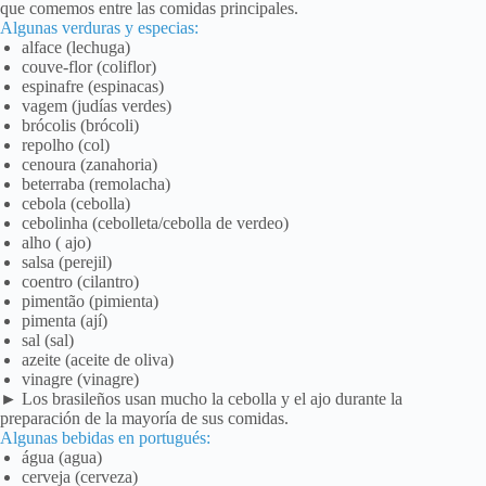
que comemos entre las comidas principales.
Algunas verduras y especias:
alface (lechuga)
couve-flor (coliflor)
espinafre (espinacas)
vagem (judías verdes)
brócolis (brócoli)
repolho (col)
cenoura (zanahoria)
beterraba (remolacha)
cebola (cebolla)
cebolinha (cebolleta/cebolla de verdeo)
alho ( ajo)
salsa (perejil)
coentro (cilantro)
pimentão (pimienta)
pimenta (ají)
sal (sal)
azeite (aceite de oliva)
vinagre (vinagre)
► Los brasileños usan mucho la cebolla y el ajo durante la
preparación de la mayoría de sus comidas.
Algunas bebidas en portugués:
água (agua)
cerveja (cerveza)