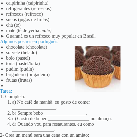
caipirinha (caipirinha)
refrigerantes (refrescos)
refrescos (refresco)
sucos (jugos de frutas)
chá (té)
mate (té de yerba
mate)
► Guaraná es un refresco muy popular en Brasil.
Algunos postres en portugués:
chocolate (chocolate)
sorvete (helado)
bolo (pastel)
torta (pastel/torta)
pudim (pudín)
brigadeiro (brigadeiro)
frutas (frutas)
Tarea:
1- Completa:
a) No café da manhã, eu gosto de comer
__________________.
b) Sempre bebo _________________.
c) Gosto de beber _________________ no almoço.
d) Quando vou para restaurantes, eu como
_________________.
2- Crea un menú para una cena con un amigo: