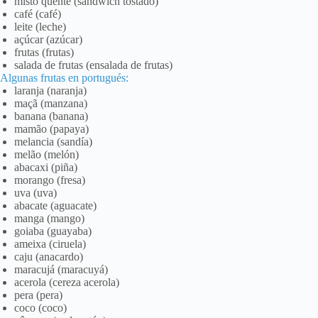
misto quente (sandwich tostado)
café (café)
leite (leche)
açúcar (azúcar)
frutas (frutas)
salada de frutas (ensalada de frutas)
Algunas frutas en portugués:
laranja (naranja)
maçã (manzana)
banana (banana)
mamão (papaya)
melancia (sandía)
melão (melón)
abacaxi (piña)
morango (fresa)
uva (uva)
abacate (aguacate)
manga (mango)
goiaba (guayaba)
ameixa (ciruela)
caju (anacardo)
maracujá (maracuyá)
acerola (cereza acerola)
pera (pera)
coco (coco)