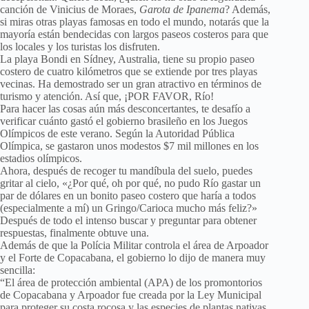
canción de Vinicius de Moraes,
Garota de Ipanema
? Además,
si miras otras playas famosas en todo el mundo, notarás que la
mayoría están bendecidas con largos paseos costeros para que
los locales y los turistas los disfruten.
La playa Bondi en Sídney, Australia, tiene su propio paseo
costero de cuatro kilómetros que se extiende por tres playas
vecinas. Ha demostrado ser un gran atractivo en términos de
turismo y atención. Así que, ¡POR FAVOR, Río!
Para hacer las cosas aún más desconcertantes, te desafío a
verificar cuánto gastó el gobierno brasileño en los Juegos
Olímpicos de este verano. Según la Autoridad Pública
Olímpica, se gastaron unos modestos $7 mil millones en los
estadios olímpicos.
Ahora, después de recoger tu mandíbula del suelo, puedes
gritar al cielo, «¿Por qué, oh por qué, no pudo Río gastar un
par de dólares en un bonito paseo costero que haría a todos
(especialmente a mí) un Gringo/Carioca mucho más feliz?»
Después de todo el intenso buscar y preguntar para obtener
respuestas, finalmente obtuve una.
Además de que la Polícia Militar controla el área de Arpoador
y el Forte de Copacabana, el gobierno lo dijo de manera muy
sencilla:
“El área de protección ambiental (APA) de los promontorios
de Copacabana y Arpoador fue creada por la Ley Municipal
para proteger su costa rocosa y las especies de plantas nativas.