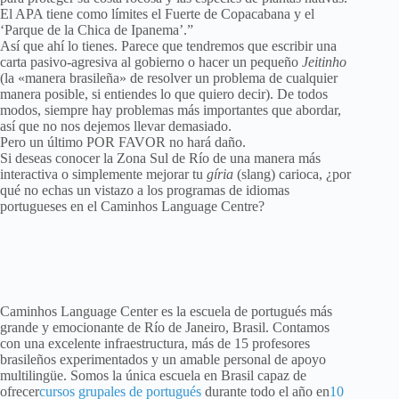
El APA tiene como límites el Fuerte de Copacabana y el
‘Parque de la Chica de Ipanema’.”
Así que ahí lo tienes. Parece que tendremos que escribir una
carta pasivo-agresiva al gobierno o hacer un pequeño
Jeitinho
(la «manera brasileña» de resolver un problema de cualquier
manera posible, si entiendes lo que quiero decir). De todos
modos, siempre hay problemas más importantes que abordar,
así que no nos dejemos llevar demasiado.
Pero un último POR FAVOR no hará daño.
Si deseas conocer la Zona Sul de Río de una manera más
interactiva o simplemente mejorar tu
gíria
(slang) carioca, ¿por
qué no echas un vistazo a los programas de idiomas
portugueses en el Caminhos Language Centre?
Caminhos Language Center es la escuela de portugués más
grande y emocionante de Río de Janeiro, Brasil. Contamos
con una excelente infraestructura, más de 15 profesores
brasileños experimentados y un amable personal de apoyo
multilingüe. Somos la única escuela en Brasil capaz de
ofrecer
cursos grupales de portugués
durante todo el año en
10