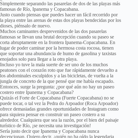
Simplemente separando las pasarelas de dos de las playas más
famosas de Río, Ipanema y Copacabana.
Justo cuando piensas que puedes hacer un fácil recorrido por
la playa entre las arenas de estas dos playas bendecidas por los
dioses, piénsalo de nuevo.
Muchos caminantes desprevenidos de las dos pasarelas
famosas se llevan una brutal decepción cuando su paseo se
corta abruptamente en la frontera Ipanema-Copacabana. En
lugar de poder caminar por la hermosa costa rocosa, tienen
que soportar una abundancia de humo de gasolina y taxistas
enojados solo para llegar a la otra playa.
Incluso yo tuve la mala suerte de ser uno de los muchos
peatones con el corazón roto que fue rápidamente devuelto a
los abdominales esculpidos y a las bicicletas, de vuelta a la
jungla de concreto de la que pensé que me había escapado.
Entonces, surge la pregunta: ¿por qué aún no hay un paseo
costero entre Ipanema y Copacabana?
Quizás el Forte de Copacabana (Fuerte Copacabana) no se
puede tocar, o tal vez la Pedra do Arpoador (Roca Arpoador)
ofrece demasiadas grandes oportunidades de Instagram como
para siquiera pensar en construir un paseo costero a su
alrededor. Cualquiera que sea la razón, por el bien del paisaje
turístico de Río, ¡se necesita una investigación!
Sería justo decir que Ipanema y Copacabana nunca
decepcionan. Quiero decir, ¿quién no ha oído la legendaria