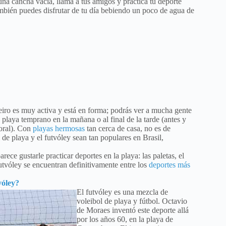
una cancha vacía, llama a tus amigos y practica tu deporte
también puedes disfrutar de tu día bebiendo un poco de agua de
eiro es muy activa y está en forma; podrás ver a mucha gente
 playa temprano en la mañana o al final de la tarde (antes y
boral). Con
playas hermosas
tan cerca de casa, no es de
 de playa y el futvóley sean tan populares en Brasil,
ece gustarle practicar deportes en la playa: las paletas, el
futvóley se encuentran definitivamente entre los
deportes más
vóley?
El futvóley es una mezcla de
voleibol de playa y fútbol. Octavio
de Moraes inventó este deporte allá
por los años 60, en la playa de