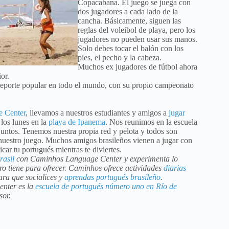
Copacabana. El juego se juega con
dos jugadores a cada lado de la
cancha. Básicamente, siguen las
reglas del voleibol de playa, pero los
jugadores no pueden usar sus manos.
Solo debes tocar el balón con los
pies, el pecho y la cabeza.
Muchos ex jugadores de fútbol ahora
or.
 deporte popular en todo el mundo, con su propio campeonato
 Center
, llevamos a nuestros estudiantes y amigos a
jugar
los lunes en la
playa de Ipanema
. Nos reunimos en la escuela
untos. Tenemos nuestra propia red y pelota y todos son
 nuestro juego. Muchos amigos brasileños vienen a jugar con
car tu portugués mientras te diviertes.
rasil
con Caminhos Language Center y experimenta lo
ro tiene para ofrecer. Caminhos ofrece actividades
diarias
ra que socialices y
aprendas portugués brasileño
.
nter es la
escuela de portugués número uno en Río de
sor.