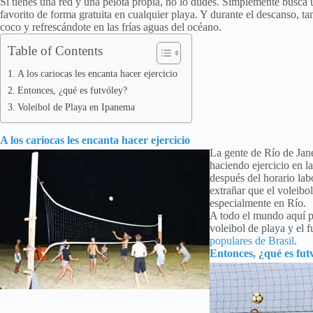
Si tienes una red y una pelota propia, no lo dudes. Simplemente busca 
favorito de forma gratuita en cualquier playa. Y durante el descanso, 
coco y refrescándote en las frías aguas del océano.
Table of Contents
A los cariocas les encanta hacer ejercicio
Entonces, ¿qué es futvóley?
Voleibol de Playa en Ipanema
A los cariocas les encanta hacer ejercicio
La gente de Río de Jan
haciendo ejercicio en la
después del horario la
extrañar que el voleibol
especialmente en Río.
A todo el mundo aquí par
voleibol de playa y el 
populares de Brasil
.
Entonces, ¿qué es fut