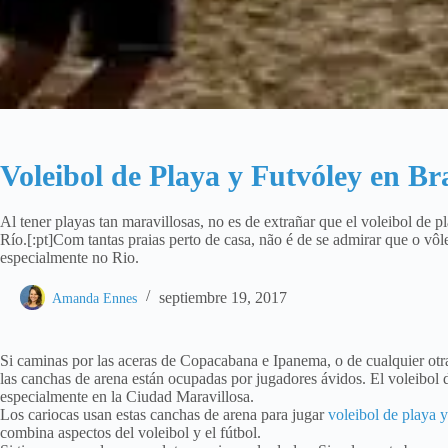
Voleibol de Playa y Futvóley en Bra
Al tener playas tan maravillosas, no es de extrañar que el voleibol de p
Río.[:pt]Com tantas praias perto de casa, não é de se admirar que o vôle
especialmente no Rio.
septiembre 19, 2017
Amanda Ennes
Si caminas por las aceras de Copacabana e Ipanema, o de cualquier otra
las canchas de arena están ocupadas por jugadores ávidos. El voleibol 
especialmente en la Ciudad Maravillosa.
Los cariocas usan estas canchas de arena para jugar
voleibol de playa y
combina aspectos del voleibol y el fútbol.