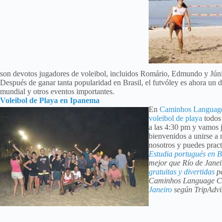
son devotos jugadores de voleibol, incluidos Romário, Edmundo y Júni
Después de ganar tanta popularidad en Brasil, el futvóley es ahora un
mundial y otros eventos importantes.
Voleibol de Playa en Ipanema
En
Caminhos Language
voleibol de playa
todos 
a las 4:30 pm y vamos j
bienvenidos a unirse a
nosotros y puedes practi
Estudia portugués en B
mejor que Río de Janei
gratuitas y divertidas
pa
Caminhos Language Ce
Janeiro
según TripAdvi