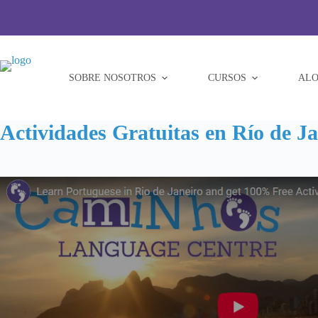
Saltar
al
contenido
SOBRE NOSOTROS
CURSOS
ALO
Actividades Gratuitas en Río de Ja