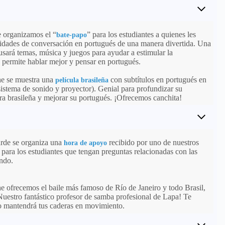
e organizamos el “
” para los estudiantes a quienes les
bate-papo
ilidades de conversación en portugués de una manera divertida. Una
usará temas, música y juegos para ayudar a estimular la
s permite hablar mejor y pensar en portugués.
he se muestra una
con subtítulos en portugués en
película brasileña
sistema de sonido y proyector). Genial para profundizar su
ra brasileña y mejorar su portugués. ¡Ofrecemos canchita!
arde se organiza una
recibido por uno de nuestros
hora de apoyo
 para los estudiantes que tengan preguntas relacionadas con las
endo.
he ofrecemos el baile más famoso de Río de Janeiro y todo Brasil,
Nuestro fantástico profesor de samba profesional de Lapa! Te
 mantendrá tus caderas en movimiento.