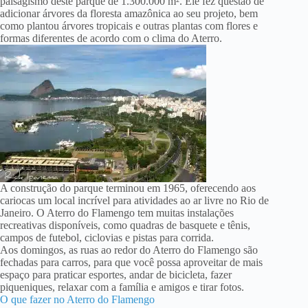
paisagismo deste parque de 1.300.000 m². Ele fez questão de
adicionar árvores da floresta amazônica ao seu projeto, bem
como plantou árvores tropicais e outras plantas com flores e
formas diferentes de acordo com o clima do Aterro.
A construção do parque terminou em 1965, oferecendo aos
cariocas um local incrível para atividades ao ar livre no Rio de
Janeiro. O Aterro do Flamengo tem muitas instalações
recreativas disponíveis, como quadras de basquete e tênis,
campos de futebol, ciclovias e pistas para corrida.
Aos domingos, as ruas ao redor do Aterro do Flamengo são
fechadas para carros, para que você possa aproveitar de mais
espaço para praticar esportes, andar de bicicleta, fazer
piqueniques, relaxar com a família e amigos e tirar fotos.
O que fazer no Aterro do Flamengo