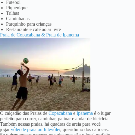
Futebol
Piquenique
Trilhas
Caminhadas
Parquinho para crianças
Restaurante e café ao ar livre
Praia de Copacabana & Praia de Ipanema
O calçadão das Praias de
Copacabana
e
Ipanema
é o lugar
perfeito para correr, caminhar, patinar e andar de bicicleta.
Também nessas praias, há quadras de areia para você
jogar
vôlei de praia ou futevôlei
, queridinho dos cariocas.
Se quiser apenas passear, os quiosques são o local perfeito