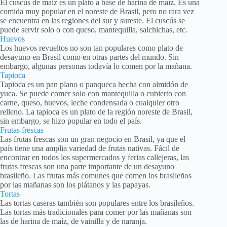
El cuscús de maíz es un plato a base de harina de maíz. Es una
comida muy popular en el noreste de Brasil, pero no rara vez
se encuentra en las regiones del sur y sureste. El cuscús se
puede servir solo o con queso, mantequilla, salchichas, etc.
Huevos
Los huevos revueltos no son tan populares como plato de
desayuno en Brasil como en otras partes del mundo. Sin
embargo, algunas personas todavía lo comen por la mañana.
Tapioca
Tapioca es un pan plano o panqueca hecha con almidón de
yuca. Se puede comer solo con mantequilla o cubierto con
carne, queso, huevos, leche condensada o cualquier otro
relleno. La tapioca es un plato de la región noreste de Brasil,
sin embargo, se hizo popular en todo el país.
Frutas frescas
Las frutas frescas son un gran negocio en Brasil, ya que el
país tiene una amplia variedad de frutas nativas. Fácil de
encontrar en todos los supermercados y ferias callejeras, las
frutas frescas son una parte importante de un desayuno
brasileño. Las frutas más comunes que comen los brasileños
por las mañanas son los plátanos y las papayas.
Tortas
Las tortas caseras también son populares entre los brasileños.
Las tortas más tradicionales para comer por las mañanas son
las de harina de maíz, de vainilla y de naranja.