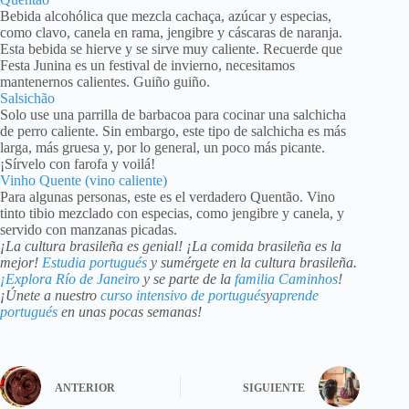
Bebida alcohólica que mezcla cachaça, azúcar y especias,
como clavo, canela en rama, jengibre y cáscaras de naranja.
Esta bebida se hierve y se sirve muy caliente. Recuerde que
Festa Junina es un festival de invierno, necesitamos
mantenernos calientes. Guiño guiño.
Salsichão
Solo use una parrilla de barbacoa para cocinar una salchicha
de perro caliente. Sin embargo, este tipo de salchicha es más
larga, más gruesa y, por lo general, un poco más picante.
¡Sírvelo con farofa y voilá!
Vinho Quente (vino caliente)
Para algunas personas, este es el verdadero Quentão. Vino
tinto tibio mezclado con especias, como jengibre y canela, y
servido con manzanas picadas.
¡La cultura brasileña es genial! ¡La comida brasileña es la
mejor!
Estudia portugués
y sumérgete en la cultura brasileña.
¡Explora Río de Janeiro
y se parte de la
familia Caminhos
!
¡Únete a nuestro
curso intensivo de portugués
y
aprende
portugués
en unas pocas semanas!
ANTERIOR
SIGUIENTE