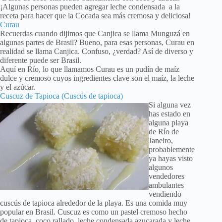
¡Algunas personas pueden agregar leche condensada a la
receta para hacer que la Cocada sea más cremosa y deliciosa!
Curau
Recuerdas cuando dijimos que Canjica se llama Munguzá en
algunas partes de Brasil? Bueno, para esas personas, Curau en
realidad se llama Canjica. Confuso, ¿verdad? Así de diverso y
diferente puede ser Brasil.
Aquí en Río, lo que llamamos Curau es un pudín de maíz
dulce y cremoso cuyos ingredientes clave son el maíz, la leche
y el azúcar.
Cuscuz de Tapioca (Cuscús de tapioca)
Si alguna vez
has estado en
alguna playa
de Río de
Janeiro,
probablemente
ya hayas visto
algunos
vendedores
ambulantes
vendiendo
cuscús de tapioca alrededor de la playa. Es una comida muy
popular en Brasil. Cuscuz es como un pastel cremoso hecho
de tapioca, coco rallado, leche condensada azucarada y leche