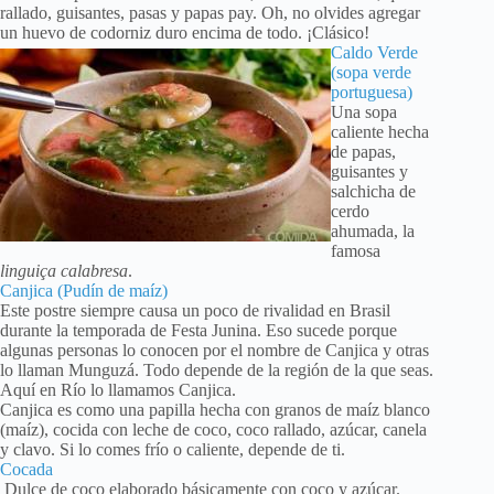
rallado, guisantes, pasas y papas pay. Oh, no olvides agregar
un huevo de codorniz duro encima de todo. ¡Clásico!
Caldo Verde
(sopa verde
portuguesa)
Una sopa
caliente hecha
de papas,
guisantes y ​​
salchicha de
cerdo
ahumada, la
famosa
linguiça calabresa
.
Canjica (Pudín de maíz)
Este postre siempre causa un poco de rivalidad en Brasil
durante la temporada de Festa Junina. Eso sucede porque
algunas personas lo conocen por el nombre de Canjica y otras
lo llaman Munguzá. Todo depende de la región de la que seas.
Aquí en Río lo llamamos Canjica.
Canjica es como una papilla hecha con granos de maíz blanco
(maíz), cocida con leche de coco, coco rallado, azúcar, canela
y clavo. Si lo comes frío o caliente, depende de ti.
Cocada
Dulce de coco elaborado básicamente con coco y azúcar.